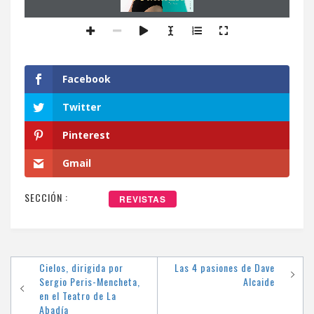
JULIO  2023
Cristina
NÚMERO 76
Facebook
Twitter
Pinterest
Gmail
SECCIÓN :
REVISTAS
Navegación
Cielos, dirigida por
Las 4 pasiones de Dave
Sergio Peris-Mencheta,
Alcaide
de
en el Teatro de La
Abadía