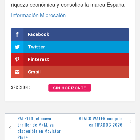
riqueza económica y consolida la marca España.
Información Microsalón
Facebook
Twitter
Pinterest
Gmail
SECCIÓN :
SIN HORIZONTE
Navegación
PÁLPITO, el nuevo
BLACK WATER compite
thriller de M+M, ya
en FIPADOC 2026
de
disponible en Movistar
entradas
Plus+