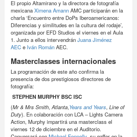
El propio Altamirano y la directora de fotografía
mexicana
Ximena Amann
AMC participarán en la
charla ‘Encuentro entre DoPs Iberoamericanos:
Diferencias y similitudes en la cultura del rodaje’,
organizada por EFD Studios el viernes en el Aula
1. Junto a ellos intervendrán
Juana Jiménez
AEC
e
Iván Román
AEC.
Masterclasses internacionales
La programación de este año confirma la
presencia de dos prestigiosos directores de
fotografía:
STEPHEN MURPHY BSC ISC
(
,
,
,
Mr & Mrs Smith
Atlanta
Years and Years
Line of
). En colaboración con LCA – Lights Camera
Duty
Action, Murphy impartirá una masterclass el
viernes 12 de diciembre en el Auditorio.
Conversará con
Michael Fennelly
, su gaffer en la